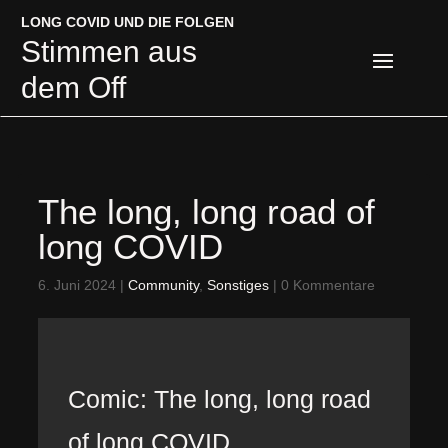
LONG COVID UND DIE FOLGEN
LONG COVID UND DIE FOLGEN
Stimmen aus
Stimmen aus
dem Off
dem Off
The long, long road of
long COVID
6. Juni 2024
|
Community
,
Sonstiges
|
0 Kommentare
Comic: The long, long road
of long COVID