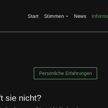
Start
Stimmen
News
Informa
Start
Stimmen
News
Informa
Persönliche Erfahrungen
ft sie nicht?