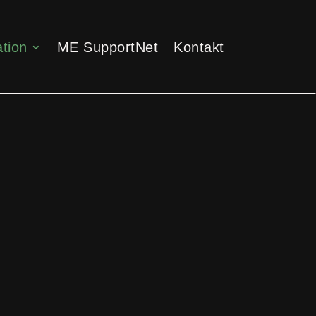
tion
ME SupportNet
Kontakt
tion
ME SupportNet
Kontakt