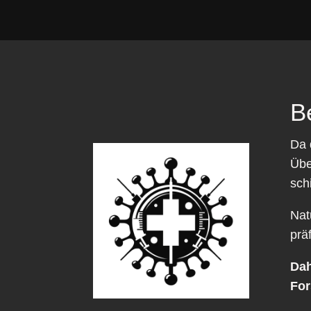
B
Da 
Übe
sch
Nat
prä
Dah
For