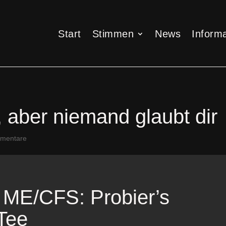
Start
Stimmen
News
Informa
Start
Stimmen
News
Informa
 aber niemand glaubt dir
mentare
 ME/CFS: Probier’s
Tee