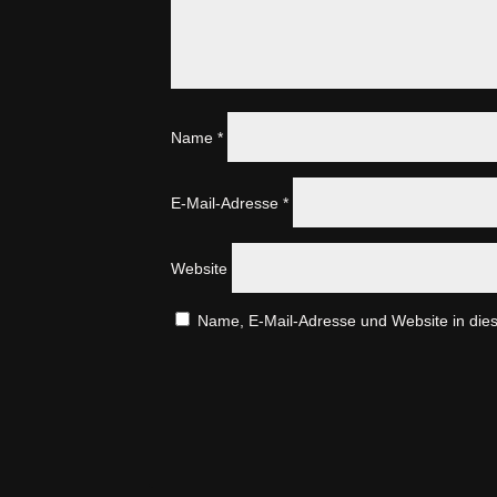
Name
*
E-Mail-Adresse
*
Website
Name, E-Mail-Adresse und Website in die
A
l
t
e