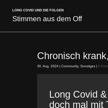
LONG COVID UND DIE FOLGEN
LONG COVID UND DIE FOLGEN
Stimmen aus dem Off
Stimmen aus dem Off
Chronisch krank,
30. Aug. 2024
|
Community
,
Sonstiges
|
0 Kom
Long Covid &
doch mal mit 