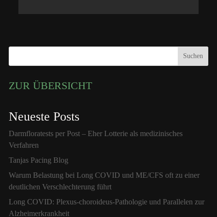
Suchen
ZUR ÜBERSICHT
Neueste Posts
Darmfloratests per Post – Eher Lotterie als medizinisches
Verfahren
Tanjas Pacing Blog
Warum Belastung bei Long COVID und ME/CFS oft zu einer
deutlichen Verschlechterung führt
Long COVID: Plexus-choroideus-Pathologie und Parallelen zur
Alzheimerkrankheit