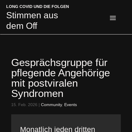
LONG COVID UND DIE FOLGEN
LONG COVID UND DIE FOLGEN
Stimmen aus
Stimmen aus
dem Off
dem Off
Gesprächsgruppe für
pflegende Angehörige
mit postviralen
Syndromen
15. Feb. 2026
|
Community
,
Events
Monatlich jeden dritten