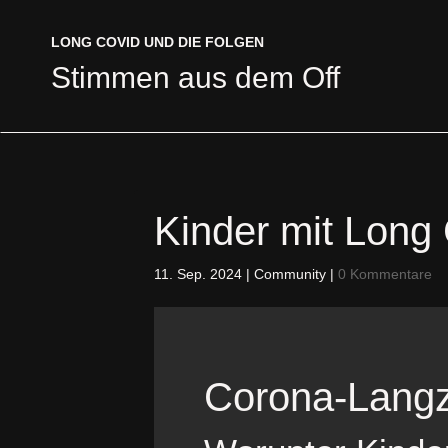
LONG COVID UND DIE FOLGEN
LONG COVID UND DIE FOLGEN
Stimmen aus dem Off
Stimmen aus dem Off
Kinder mit Long 
11. Sep. 2024
|
Community
|
0 Kommentare
Corona-Langz