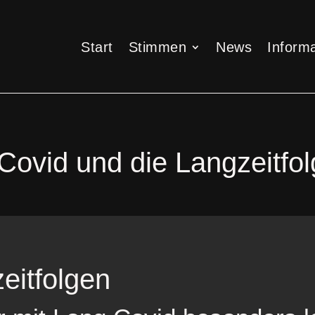
Start
Stimmen
News
Informa
Start
Stimmen
News
Informa
Covid und die Langzeitfo
eitfolgen