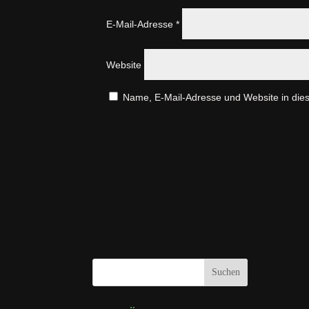
E-Mail-Adresse
*
Website
Name, E-Mail-Adresse und Website in die
A
l
t
e
r
n
a
t
Suchen
i
v