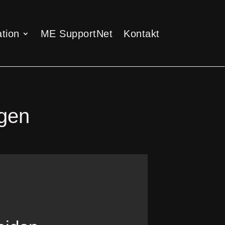
tion
ME SupportNet
Kontakt
tion
ME SupportNet
Kontakt
lgen