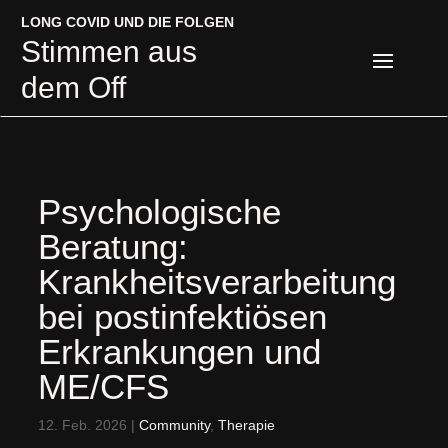
LONG COVID UND DIE FOLGEN
LONG COVID UND DIE FOLGEN
Stimmen aus
Stimmen aus
dem Off
dem Off
Psychologische
Beratung:
Krankheitsverarbeitung
bei postinfektiösen
Erkrankungen und
ME/CFS
12. Feb. 2026
|
Community
,
Therapie