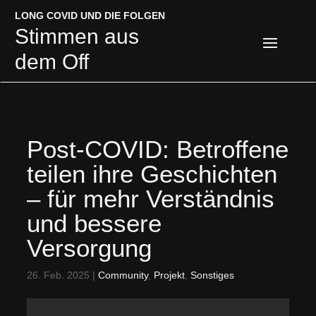
LONG COVID UND DIE FOLGEN
LONG COVID UND DIE FOLGEN
Stimmen aus
Stimmen aus
dem Off
dem Off
Post-COVID: Betroffene
teilen ihre Geschichten
– für mehr Verständnis
und bessere
Versorgung
26. Feb. 2025
|
Community
,
Projekt
,
Sonstiges