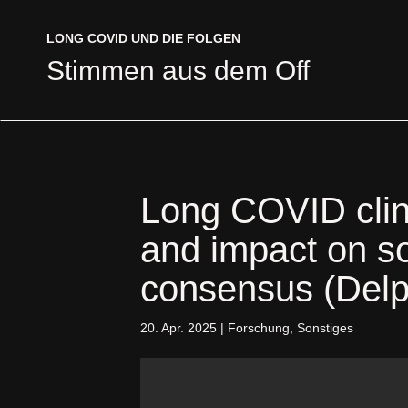
LONG COVID UND DIE FOLGEN
LONG COVID UND DIE FOLGEN
Stimmen aus dem Off
Stimmen aus dem Off
Long COVID clini
and impact on so
consensus (Delp
20. Apr. 2025
|
Forschung
,
Sonstiges