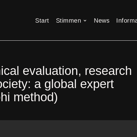
Start
Stimmen
News
Informa
Start
Stimmen
News
Informa
cal evaluation, research
ciety: a global expert
hi method)