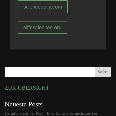
sciencedaily.com
elifesciences.org
Suchen
ZUR ÜBERSICHT
Neueste Posts
Darmfloratests per Post – Eher Lotterie als medizinisches