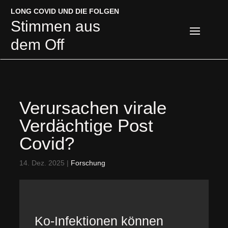
LONG COVID UND DIE FOLGEN
LONG COVID UND DIE FOLGEN
Stimmen aus
Stimmen aus
dem Off
dem Off
Verursachen virale
Verdächtige Post
Covid?
14. Dez. 2025
|
Forschung
Ko-Infektionen können