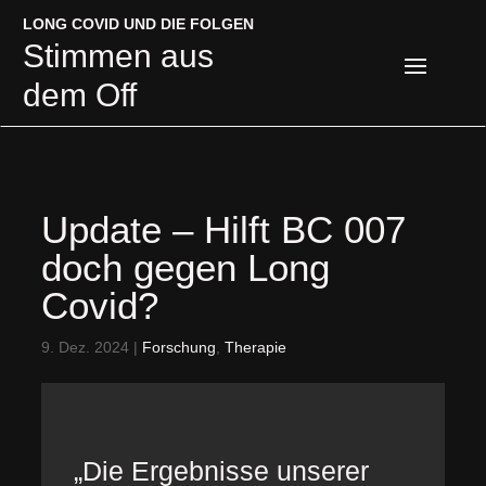
LONG COVID UND DIE FOLGEN
LONG COVID UND DIE FOLGEN
Stimmen aus
Stimmen aus
dem Off
dem Off
Update – Hilft BC 007
doch gegen Long
Covid?
9. Dez. 2024
|
Forschung
,
Therapie
„Die Ergebnisse unserer