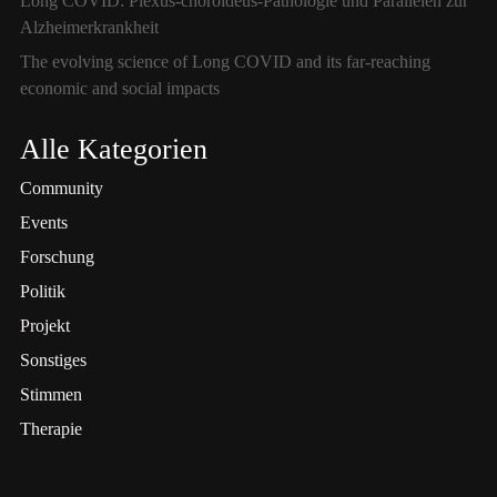
Long COVID: Plexus-choroideus-Pathologie und Parallelen zur
Alzheimerkrankheit
The evolving science of Long COVID and its far-reaching
economic and social impacts
Alle Kategorien
Community
Events
Forschung
Politik
Projekt
Sonstiges
Stimmen
Therapie