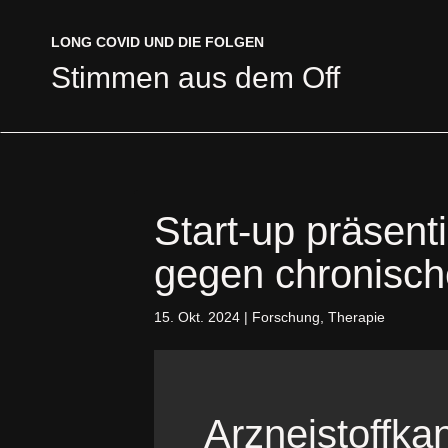
LONG COVID UND DIE FOLGEN
LONG COVID UND DIE FOLGEN
Stimmen aus dem Off
Stimmen aus dem Off
Start-up präsenti
gegen chronisc
15. Okt. 2024
|
Forschung
,
Therapie
Arzneistoffka