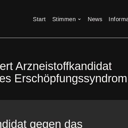
Start
Stimmen
News
Informa
Start
Stimmen
News
Informa
ert Arzneistoffkandidat
hes Erschöpfungssyndrom
ndidat gegen das