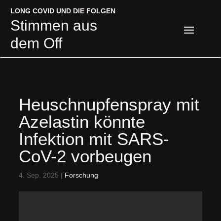
LONG COVID UND DIE FOLGEN
LONG COVID UND DIE FOLGEN
Stimmen aus
Stimmen aus
dem Off
dem Off
Heuschnupfenspray mit
Azelastin könnte
Infektion mit SARS-
CoV-2 vorbeugen
4. Sep. 2025
|
Forschung