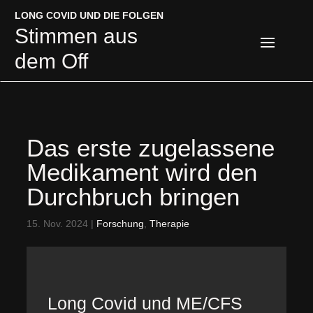
LONG COVID UND DIE FOLGEN
LONG COVID UND DIE FOLGEN
Stimmen aus
Stimmen aus
dem Off
dem Off
Das erste zugelassene
Medikament wird den
Durchbruch bringen
15. Nov. 2024
|
Forschung
,
Therapie
Long Covid und ME/CFS