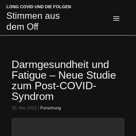
LONG COVID UND DIE FOLGEN
LONG COVID UND DIE FOLGEN
Stimmen aus
Stimmen aus
dem Off
dem Off
Darmgesundheit und
Fatigue – Neue Studie
zum Post-COVID-
Syndrom
30. Mai 2025
|
Forschung