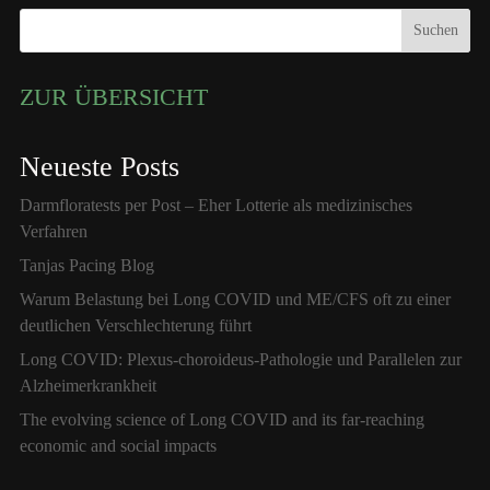
Suchen
ZUR ÜBERSICHT
Neueste Posts
Darmfloratests per Post – Eher Lotterie als medizinisches
Verfahren
Tanjas Pacing Blog
Warum Belastung bei Long COVID und ME/CFS oft zu einer
deutlichen Verschlechterung führt
Long COVID: Plexus-choroideus-Pathologie und Parallelen zur
Alzheimerkrankheit
The evolving science of Long COVID and its far-reaching
economic and social impacts