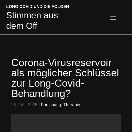
LONG COVID UND DIE FOLGEN
LONG COVID UND DIE FOLGEN
Stimmen aus
Stimmen aus
dem Off
dem Off
Corona-Virusreservoir
als möglicher Schlüssel
zur Long-Covid-
Behandlung?
28. Feb. 2025
|
Forschung
,
Therapie