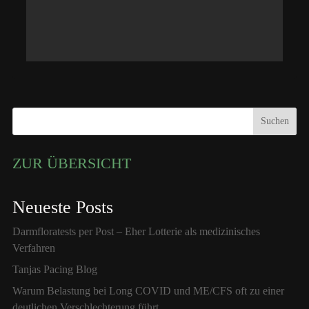
Suchen
ZUR ÜBERSICHT
Neueste Posts
Darmfloratests per Post – Eher Lotterie als medizinisches
Verfahren
Tanjas Pacing Blog
Warum Belastung bei Long COVID und ME/CFS oft zu einer
deutlichen Verschlechterung führt