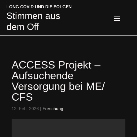
LONG COVID UND DIE FOLGEN
LONG COVID UND DIE FOLGEN
Stimmen aus
Stimmen aus
dem Off
dem Off
ACCESS Projekt –
Aufsuchende
Versorgung bei ME/
CFS
12. Feb. 2026
|
Forschung