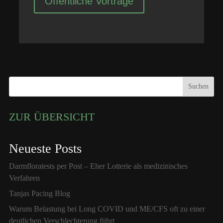
Öffentliche Vorträge
Suchen
ZUR ÜBERSICHT
Neueste Posts
Darmfloratests per Post – Eher Lotterie als medizinisches
Verfahren
Tanjas Pacing Blog
Warum Belastung bei Long COVID und ME/CFS oft zu einer
deutlichen Verschlechterung führt