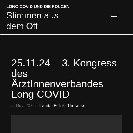
LONG COVID UND DIE FOLGEN
LONG COVID UND DIE FOLGEN
Stimmen aus
Stimmen aus
dem Off
dem Off
25.11.24 – 3. Kongress
des
ÄrztInnenverbandes
Long COVID
5. Nov. 2024
|
Events
,
Politik
,
Therapie