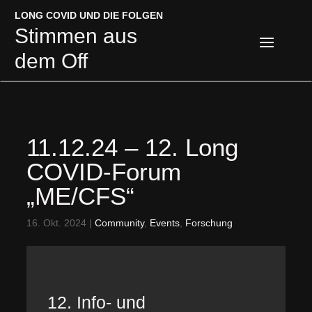
LONG COVID UND DIE FOLGEN
LONG COVID UND DIE FOLGEN
Stimmen aus
Stimmen aus
dem Off
dem Off
11.12.24 – 12. Long
COVID-Forum
„ME/CFS“
16. Okt. 2024
|
Community
,
Events
,
Forschung
12. Info- und