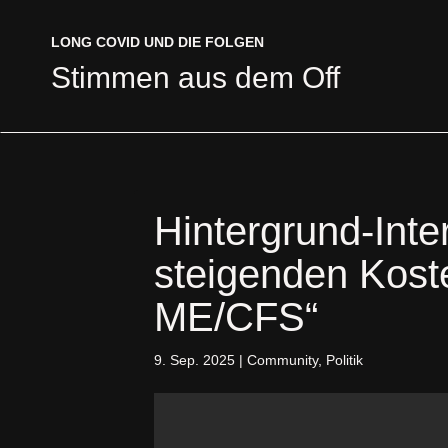
LONG COVID UND DIE FOLGEN
LONG COVID UND DIE FOLGEN
Stimmen aus dem Off
Stimmen aus dem Off
Hintergrund-Inte
steigenden Kos
ME/CFS“
9. Sep. 2025
|
Community
,
Politik