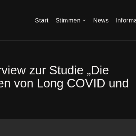
Start
Stimmen
News
Informa
Start
Stimmen
News
Informa
rview zur Studie „Die
ten von Long COVID und