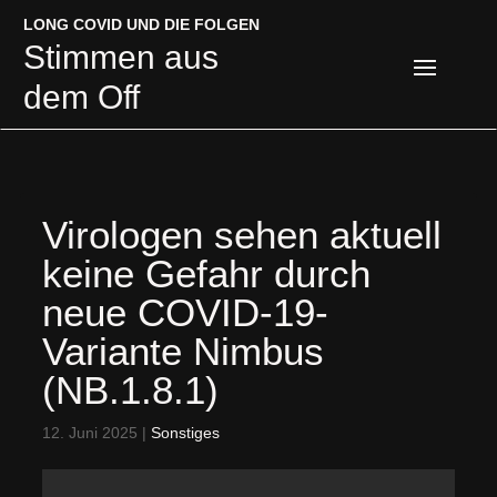
LONG COVID UND DIE FOLGEN
LONG COVID UND DIE FOLGEN
Stimmen aus
Stimmen aus
dem Off
dem Off
Virologen sehen aktuell
keine Gefahr durch
neue COVID-19-
Variante Nimbus
(NB.1.8.1)
12. Juni 2025
|
Sonstiges