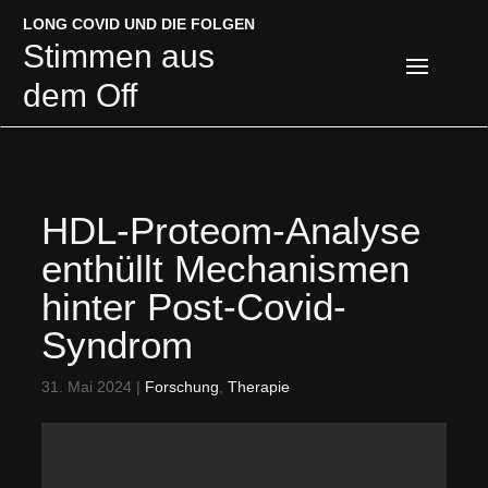
LONG COVID UND DIE FOLGEN
LONG COVID UND DIE FOLGEN
Stimmen aus
Stimmen aus
dem Off
dem Off
HDL-Proteom-Analyse
enthüllt Mechanismen
hinter Post-Covid-
Syndrom
31. Mai 2024
|
Forschung
,
Therapie