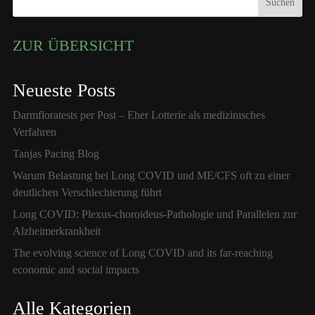
Suchen
ZUR ÜBERSICHT
Neueste Posts
Darmfloratests per Post – Eher Lotterie als medizinisches
Verfahren
Tanjas Pacing Blog
Warum Belastung bei Long COVID und ME/CFS oft zu einer
deutlichen Verschlechterung führt
Long COVID: Plexus-choroideus-Pathologie und Parallelen zur
Alzheimerkrankheit
The evolving science of Long COVID and its far-reaching
economic and social impacts
Alle Kategorien