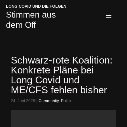
LONG COVID UND DIE FOLGEN
LONG COVID UND DIE FOLGEN
Stimmen aus
Stimmen aus
dem Off
dem Off
Schwarz-rote Koalition:
Konkrete Pläne bei
Long Covid und
ME/CFS fehlen bisher
24. Juni 2025
|
Community
,
Politik