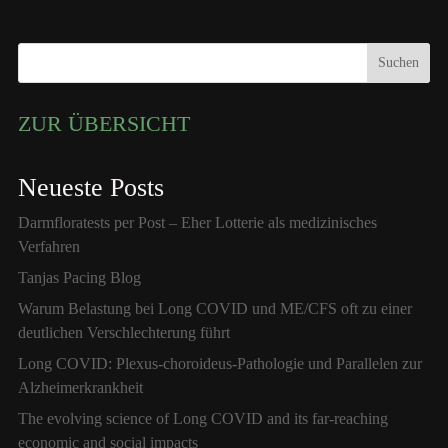
Suchen
ZUR ÜBERSICHT
Neueste Posts
Darmfloratests per Post – Eher Lotterie als medizinisches
Verfahren
Tanjas Pacing Blog
Warum Belastung bei Long COVID und ME/CFS oft zu einer
deutlichen Verschlechterung führt
Long COVID: Plexus-choroideus-Pathologie und Parallelen zur
Alzheimerkrankheit
The evolving science of Long COVID and its far-reaching
economic and social impacts