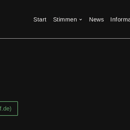
Start
Stimmen
News
Informa
Start
Stimmen
News
Informa
f.de)