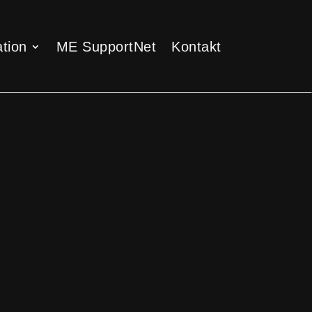
tion
ME SupportNet
Kontakt
tion
ME SupportNet
Kontakt