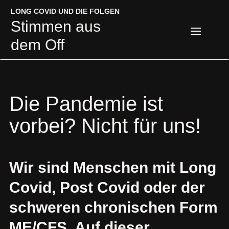
LONG COVID UND DIE FOLGEN
LONG COVID UND DIE FOLGEN
Stimmen aus
Stimmen aus
dem Off
dem Off
Die Pandemie ist
vorbei? Nicht für uns!
Wir sind Menschen mit Long
Covid, Post Covid oder der
schweren chronischen Form
ME/CFS.
Auf dieser