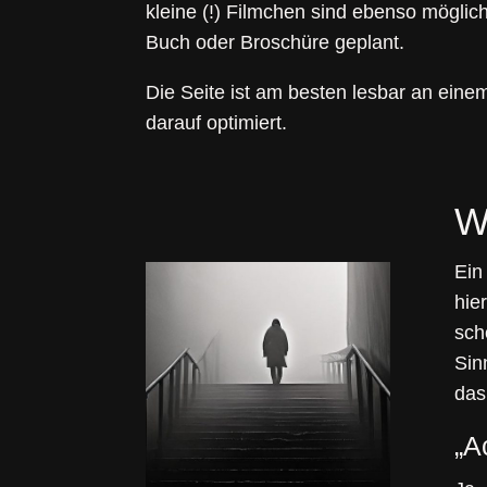
kleine (!) Filmchen sind ebenso möglic
Buch oder Broschüre geplant.
Die Seite ist am besten lesbar an eine
darauf optimiert.
W
Ein
hie
sch
Sin
das
„A