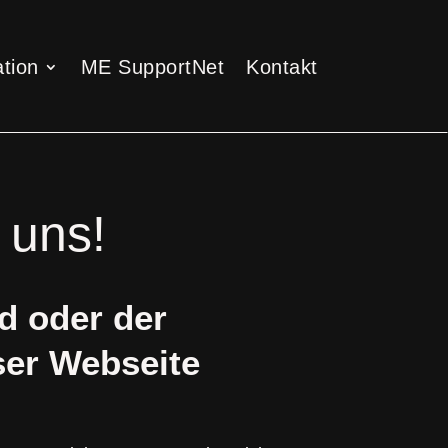
tion
ME SupportNet
Kontakt
tion
ME SupportNet
Kontakt
 uns!
d oder der
ser Webseite