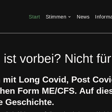
Start
Stimmen
News
Informa
Start
Stimmen
News
Informa
st vorbei? Nicht für
 mit Long Covid, Post Covi
chen Form ME/CFS.
Auf die
e Geschichte.