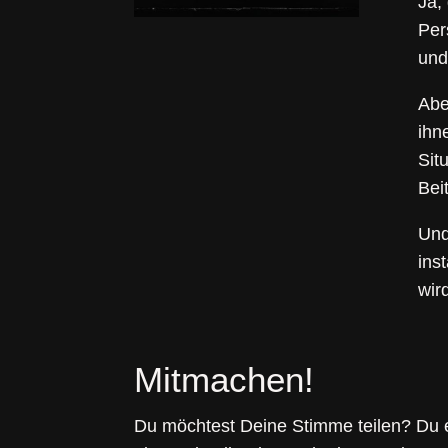
Ja,
Per
und
Abe
ihn
Situ
Bei
Und
ins
wir
Mitmachen!
Du möchtest Deine Stimme teilen? Du e